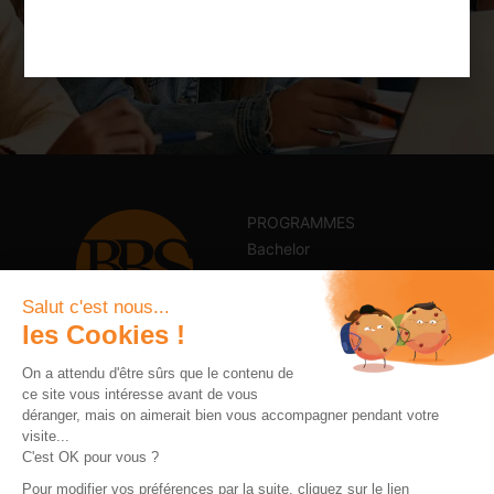
Candidater maintenant
PROGRAMMES
Bachelor
Master
Salut c'est nous...
MBA
les Cookies !
Alternance
CONTACT
+33 2 98 34 44 44
On a attendu d'être sûrs que le contenu de
International
ce site vous intéresse avant de vous
contact@brest-bs.com
E-Learning
déranger, mais on aimerait bien vous accompagner pendant votre
L’école
visite...
C'est OK pour vous ?
SUIVEZ-NOUS
Tarifs
Pour modifier vos préférences par la suite, cliquez sur le lien