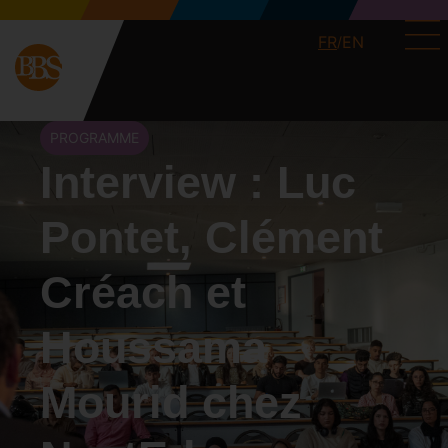
FR
EN
/
PROGRAMME
Interview : Luc
Pontet, Clément
Créach et
Houssama
Mourid chez