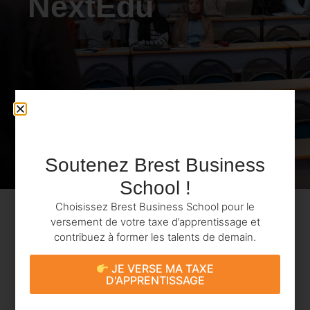
NextEdu
Soutenez Brest Business
School !
Choisissez Brest Business School pour le
Accueil
»
Actualités
»
Interview : Luc Pontet, Clément
versement de votre taxe d’apprentissage et
Créach et Houssama Mourid chez NextEdu
contribuez à former les talents de demain.
< 1
min
26 JUIN 2025
L'ÉQUIPE BBS
JE VERSE MA TAXE
D'APPRENTISSAGE
Au programme de cet échange :