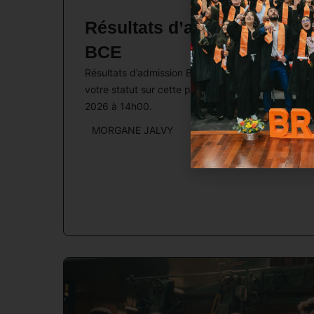
Résultats d’admission
BCE
Résultats d’admission BCE 2026. Consultez
votre statut sur cette page à partir du 9 juillet
2026 à 14h00.
MORGANE JALVY
Lire l’article