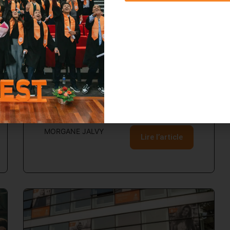
Programme Grande École
: informations à
destination des candidats
et futurs étudiants
Programme Grande École chez Brest Business
School : informations sur le Grade de Master
(candidats & futurs étudiants).
MORGANE JALVY
Lire l’article