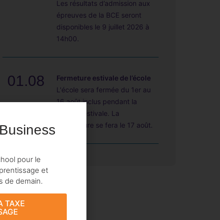
Les résultats d’admission aux
épreuves de la BCE seront
disponibles le 9 juillet 2026 à
14h00.
01.08
Fermeture estivale de l’école
L'école sera fermée du 1er au
16 août inclus pendant la
période estivale. La
réouverture se fera le 17 août.
 Business
hool pour le
prentissage et
ts de demain.
A TAXE
SAGE