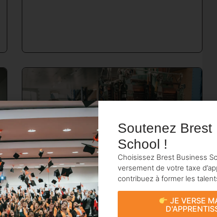
Soutenez Brest
School !
Choisissez Brest Business Sc
versement de votre taxe d’ap
contribuez à former les talen
JE VERSE M
D'APPRENTIS
26 JUIN 2026