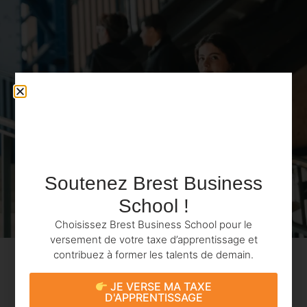
Soutenez Brest Business
School !
Choisissez Brest Business School pour le
versement de votre taxe d’apprentissage et
contribuez à former les talents de demain.
JE VERSE MA TAXE
D'APPRENTISSAGE
Programme de la journée