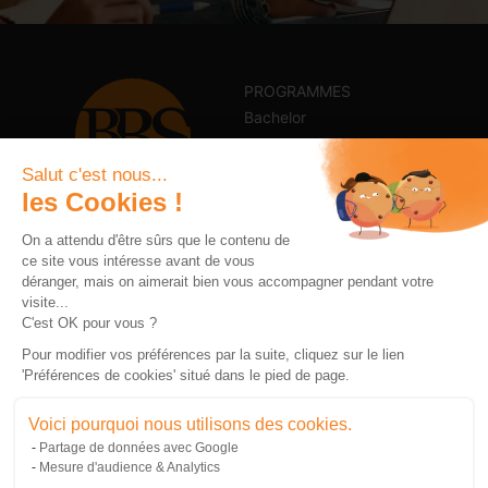
PROGRAMMES
Bachelor
Master
Salut c'est nous...
MBA
les Cookies !
Alternance
CONTACT
+33 2 98 34 44 44
On a attendu d'être sûrs que le contenu de
International
ce site vous intéresse avant de vous
contact@brest-bs.com
E-Learning
déranger, mais on aimerait bien vous accompagner pendant votre
L’école
visite...
C'est OK pour vous ?
SUIVEZ-NOUS
Tarifs
Pour modifier vos préférences par la suite, cliquez sur le lien
Financements
'Préférences de cookies' situé dans le pied de page.
Entreprise
Voici pourquoi nous utilisons des cookies.
Actualités
Partage de données avec Google
Mesure d'audience & Analytics