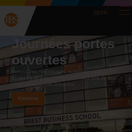
FR
EN
/
Journées portes
ouvertes
Rencontrez nos équipes, échangez avec nos
étudiants et vivez l’expérience BBS lors de nos
prochaines Portes Ouvertes.
S'inscrire