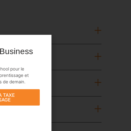
 Business
hool pour le
prentissage et
ts de demain.
A TAXE
SAGE