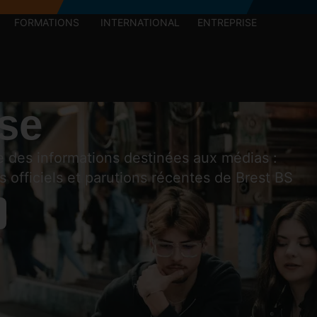
FORMATIONS
INTERNATIONAL
ENTREPRISE
se
 des informations destinées aux médias :
officiels et parutions récentes de Brest BS