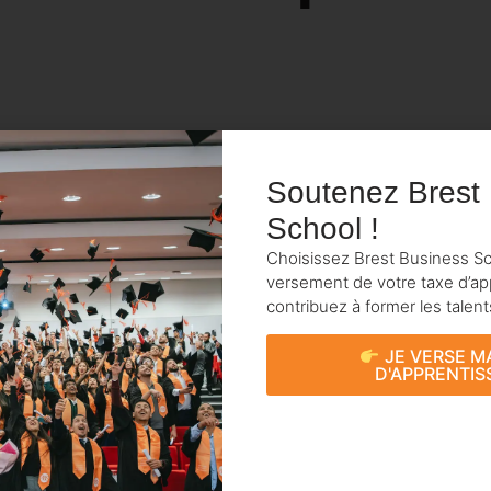
Soutenez Brest
School !
Choisissez Brest Business Sc
versement de votre taxe d’ap
contribuez à former les talen
JE VERSE M
D'APPRENTIS