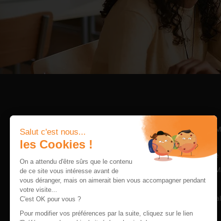
PROGRAMM
Salut c'est nous...
Bachelor
les Cookies !
Programme 
On a attendu d'être sûrs que le contenu
Executive M
de ce site vous intéresse avant de
vous déranger, mais on aimerait bien vous accompagner pendant
Alternance
École Supérieure de Commerce et de
votre visite...
management internationale à Brest.
Internationa
C'est OK pour vous ?
E-Learning
Pour modifier vos préférences par la suite, cliquez sur le lien