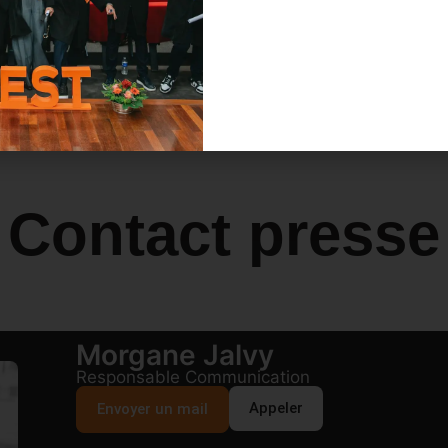
Contact presse
Morgane Jalvy
Responsable Communication
Appeler
Envoyer un mail