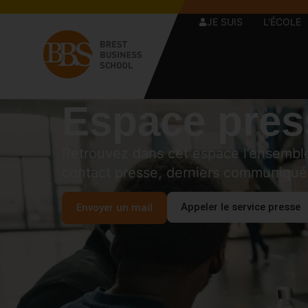
JE SUIS
L'ÉCOLE
Espace pres
Retrouvez dans cet espace l’ensemble
contact presse, derniers communiqués 
Appeler le service presse
Envoyer un mail