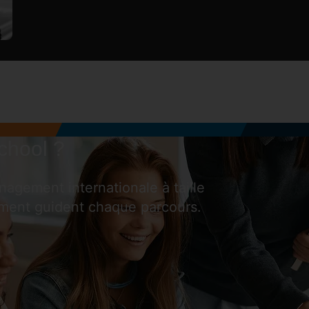
chool ?
gement internationale à taille
ment guident chaque parcours.