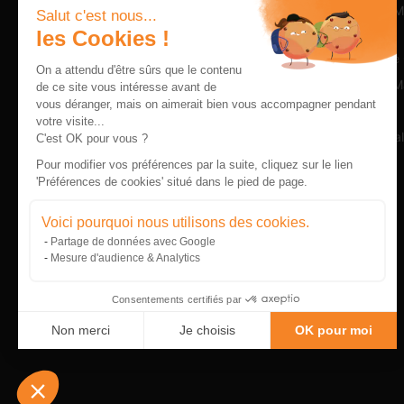
PROGRAMM
Salut c'est nous...
Bachelor
les Cookies !
Programme 
On a attendu d'être sûrs que le contenu
Executive M
de ce site vous intéresse avant de
vous déranger, mais on aimerait bien vous accompagner pendant
Alternance
École Supérieure de Commerce et de
votre visite...
management internationale à Brest.
Internationa
C'est OK pour vous ?
E-Learning
Pour modifier vos préférences par la suite, cliquez sur le lien
'Préférences de cookies' situé dans le pied de page.
DBA
MBA
Voici pourquoi nous utilisons des cookies.
Partage de données avec Google
Mesure d'audience & Analytics
Consentements certifiés par
Non merci
Je choisis
OK pour moi
Plateforme de Gestion du Consentement : Personnalisez vo
Axeptio consent
Notre plateforme vous permet d'adapter et de gérer vos param