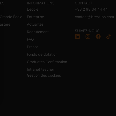
ES
INFORMATIONS
CONTACT
L’école
+33 2 98 34 44 44
Grande École
Entreprise
contact@brest-bs.com
astère
Actualités
SUIVEZ-NOUS
Recrutement
l
FAQ
Presse
Fonds de dotation
Graduates Confirmation
Intranet teacher
Gestion des cookies
s Options
ètres de confidentialité, en garantissant la conformité avec le