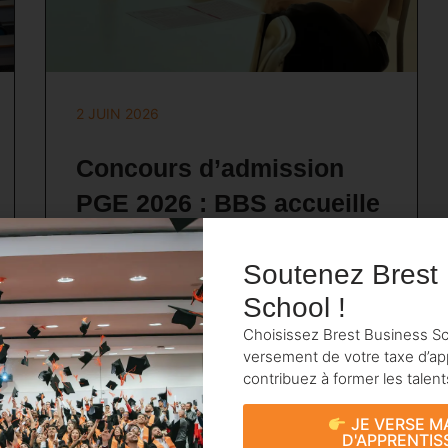
2 JUIN 2026
Concours d’admission
PGE 2026 : BBS accueille
les candidats en épreuves
Soutenez Brest
orales
School !
BBS organise en juin 2026 les épreuves orales
d’admission du Programme Grande École pour
Choisissez Brest Business Sc
les candidats issus de classes préparatoires.
versement de votre taxe d’ap
contribuez à former les talen
CAMILLE MORIN
Lire l’article
JE VERSE M
D'APPRENTIS