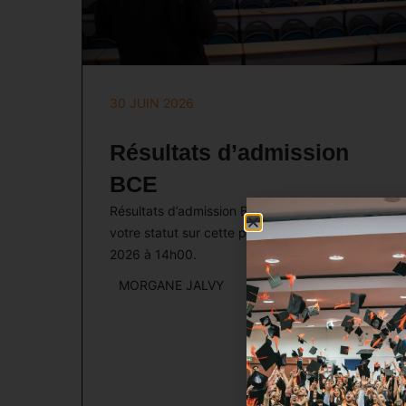
30 JUIN 2026
Résultats d’admission
BCE
Résultats d’admission BCE 2026. Consultez
votre statut sur cette page à partir du 9 juillet
2026 à 14h00.
MORGANE JALVY
Lire l’article