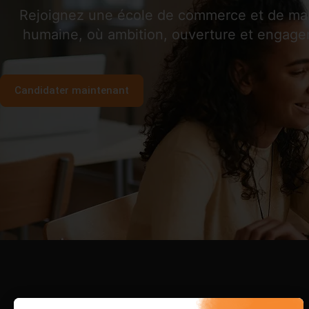
Rejoignez une école de commerce et de mana
humaine, où ambition, ouverture et engage
Candidater maintenant