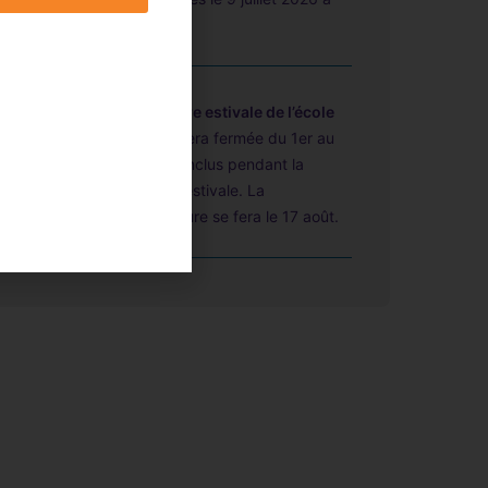
14h00.
01.08
Fermeture estivale de l’école
L'école sera fermée du 1er au
16 août inclus pendant la
période estivale. La
réouverture se fera le 17 août.