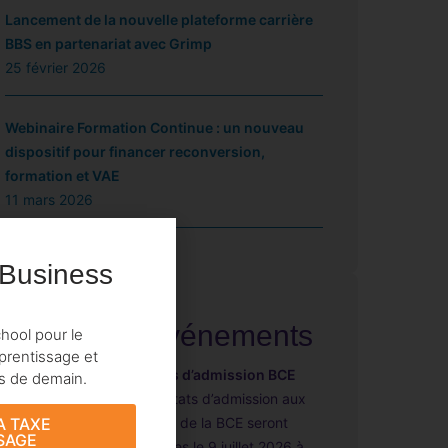
Lancement de la nouvelle plateforme carrière
BBS en partenariat avec Grimp
25 février 2026
Webinaire Formation Continue : un nouveau
dispositif pour financer reconversion,
formation et VAE
11 mars 2026
 Business
Prochains événements
hool pour le
prentissage et
09.07
Résultats d’admission BCE
ts de demain.
Les résultats d’admission aux
épreuves de la BCE seront
A TAXE
SAGE
disponibles le 9 juillet 2026 à