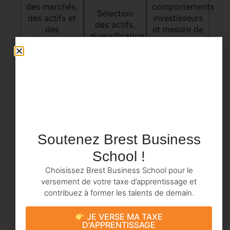
des marchés,
comportements
Sélection
des actifs et
investisseurs
des actifs,
des
et mesure de
diversification
instruments
la
et allocation
financiers
performance
stratégique
Soutenez Brest Business
School !
Choisissez Brest Business School pour le
versement de votre taxe d’apprentissage et
contribuez à former les talents de demain.
JE VERSE MA TAXE
D'APPRENTISSAGE