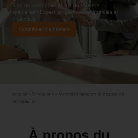
Bloc de compétences n°1 du Mastère
spécialisé
®
Expert en gestion patrimoniale et
financière
Candidater maintenant
Accueil
»
Formations
»
Marchés financiers et gestion de
portefeuille
À propos du