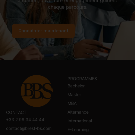
ambition, ouverture et engagement guident
chaque parcours.
Candidater maintenant
PROGRAMMES
Bachelor
Master
MBA
Alternance
CONTACT
+33 2 98 34 44 44
International
contact@brest-bs.com
E-Learning