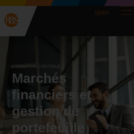
FR
EN
/
FORMATION CONTINUE
Marchés
financiers et
gestion de
portefeuille