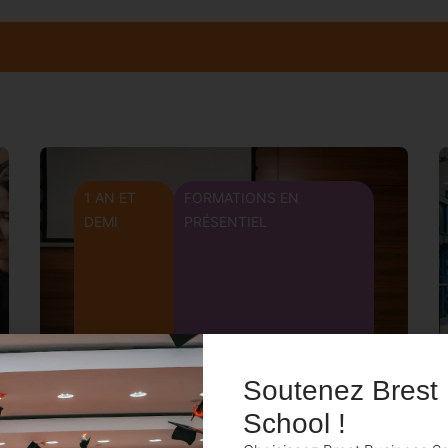
1 AN ET
FORMATIONS EN
DEMI
PRÉSENTIEL
Soutenez Brest
School !
Master of Sciences «