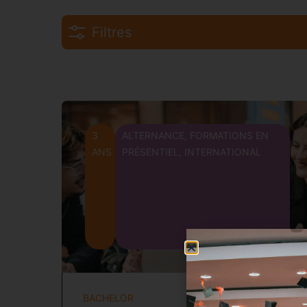
Filtres
3
ALTERNANCE
,
FORMATIONS EN
ANS
PRÉSENTIEL
,
INTERNATIONAL
BACHELOR