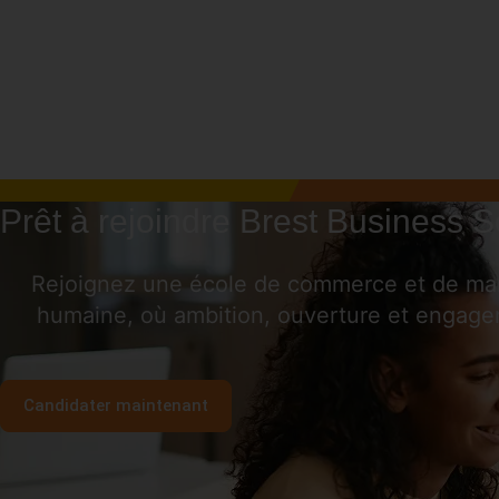
Prêt à rejoindre Brest Business S
Rejoignez une école de commerce et de mana
humaine, où ambition, ouverture et engage
Candidater maintenant