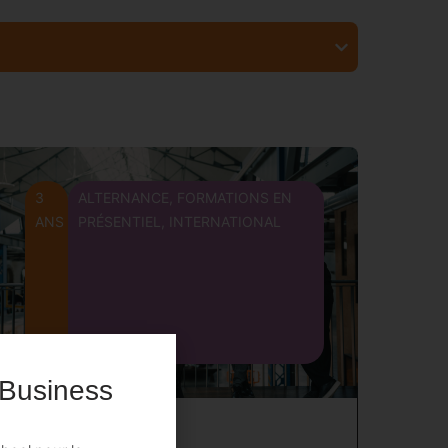
3
ALTERNANCE
,
FORMATIONS EN
ANS
PRÉSENTIEL
,
INTERNATIONAL
 Business
MASTER