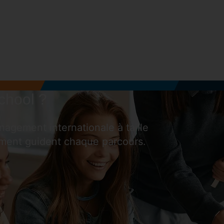
chool ?
gement internationale à taille
ment guident chaque parcours.