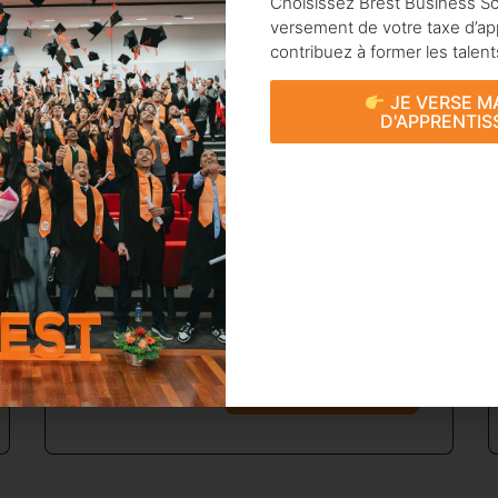
Choisissez Brest Business Sc
Gestion des ressources
versement de votre taxe d’ap
contribuez à former les talen
humaines »
JE VERSE M
La spécialisation Gestion des Ressources
D'APPRENTIS
Humaines forme des experts capables de
définir et mettre en œuvre des politiques RH
alignées avec la stratégie de l’entreprise. Les
étudiants développent des compétences en
recrutement, formation, gestion des carrières
et administration du personnel, les préparant à
des postes stratégiques en ressources
humaines.
Voir le programme