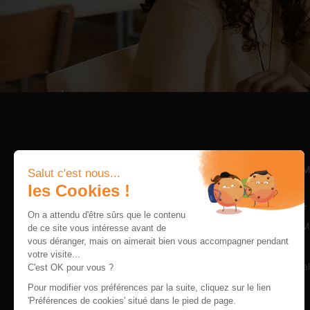
PROGRAMM
Salut c'est nous...
Bachelor
les Cookies !
Programme 
On a attendu d'être sûrs que le contenu
Executive M
de ce site vous intéresse avant de
vous déranger, mais on aimerait bien vous accompagner pendant
Alternance
École Supérieure de Commerce et de
votre visite...
management internationale à Brest.
Internationa
C'est OK pour vous ?
E-Learning
Pour modifier vos préférences par la suite, cliquez sur le lien
'Préférences de cookies' situé dans le pied de page.
DBA